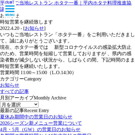
平内町ご当地レストラン ホタテ一番｜平内ホタテ料理推進協
ホーム
議会
おしらせ
メニュー
お知らせ
レストラン案内
時短営業を継続致します
平内町について
2022.4.20 - [
お知らせ
]
平内ホタテについて
いつもご当地レストラン「ホタテ一番」をご利用いただきまし
お問い合わせ
て、誠にありがとうございます。
現在、ホタテ一番では 新型コロナウイルスの感染拡大防止
のため、営業時間を短縮して営業しておりますが 、県内の感
染者数が減少しない状況から、しばらくの間、下記時間のまま
時短営業を継続いたします。
営業時間 11:00～15:00（L.O.14:30）
カテゴリー
Category
お知らせ
すべての記事
月別アーカイブ
Monthly Archive
最新の記事
Recent Entry
夏休み期間中の営業日のお知らせ
2026シーズン新メニュー営業について
4月・5月（GW）の営業日のお知らせ