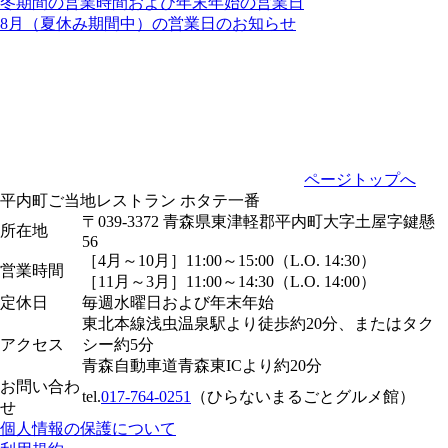
冬期間の営業時間および年末年始の営業日
8月（夏休み期間中）の営業日のお知らせ
ページトップへ
平内町ご当地レストラン ホタテ一番
〒039-3372 青森県東津軽郡平内町大字土屋字鍵懸
所在地
56
［4月～10月］11:00～15:00（L.O. 14:30）
営業時間
［11月～3月］11:00～14:30（L.O. 14:00）
定休日
毎週水曜日および年末年始
東北本線浅虫温泉駅より徒歩約20分、またはタク
アクセス
シー約5分
青森自動車道青森東ICより約20分
お問い合わ
tel.
017-764-0251
（ひらないまるごとグルメ館）
せ
個人情報の保護について